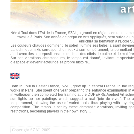
Née à Toul dans l’Est de la France, SZAL, a grandi en région centre, notamme
travaille à Paris. Son année de prépa en Arts Appliqués, sera suivie d’une
enrichira sa formation à l’Ecole
Les couleurs chaudes dominent : le soleil illumine ses toiles laissant deviner
La technique mixte correspond le mieux à son tempérament, lui permettant l’uti
ainsi avec des superpositions de couches, des effets de patine et de matière
Sur ces vibrations chromatiques, le tempo est donné, invitant le spectat
d’espace et devenir acteur de sa propre histoire…
Born in Toul in Easter France, SZAL, grew up in central France, in the reg
works in Paris. She spent one year preparing the entrance examination in Ap
in wallpaper then completed her training at the DUPERRE Applied Art scho
sun lights up her paintings which suggest a real “joie de vivre”. The acr
temperament, allowing the use of varied tools, thus playing with layering
composition. The tempo is set by these chromatic vibrations, inviting spe
restrictions, becoming players in their own story…
Copyright SZAL 2009